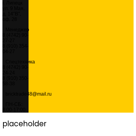
г. Липецк
ул. 9 Мая,
д. 14″В”,
оф. 28
Менеджер
8 (4742) 90-
27-27
8 (910) 354-
04-27
Спецтехника
8 (4742) 90-
24-24
8 (910) 350-
58-38
bricktrade48@mail.ru
ПН-СБ:
8:00-17:00
placeholder