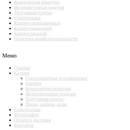
Композитная арматура
Железобетонные изделия
Тротуарная плитка
Спецтехника
Кирпич облицовочный
Кирпич шамотный
Кирпич рядовой
Политика конфиденциальности
Меню
Главная
Каталог
Газосиликатные и шлакоблоки
Кирпич
Композитная арматура
Железобетонные изделия
Тротуарная плитка
Песок, щебень, шлак
Спецтехника
Фотографии
Оплата и доставка
Контакты