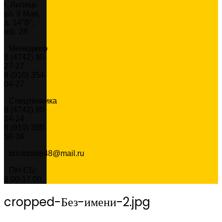
г. Липецк
ул. 9 Мая,
д. 14″В”,
оф. 28
Менеджер
8 (4742) 90-
27-27
8 (910) 354-
04-27
Спецтехника
8 (4742) 90-
24-24
8 (910) 350-
58-38
bricktrade48@mail.ru
ПН-СБ:
8:00-17:00
cropped-Без-имени-2.jpg