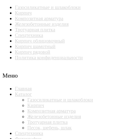
Газосиликатные и шлакоблоки
Кирпич
Композитная арматура
Железобетонные изделия
Тротуарная плитка
Спецтехника
Кирпич облицовочный
Кирпич шамотный
Кирпич рядовой
Политика конфиденциальности
Меню
Главная
Каталог
Газосиликатные и шлакоблоки
Кирпич
Композитная арматура
Железобетонные изделия
Тротуарная плитка
Песок, щебень, шлак
Спецтехника
Фотографии