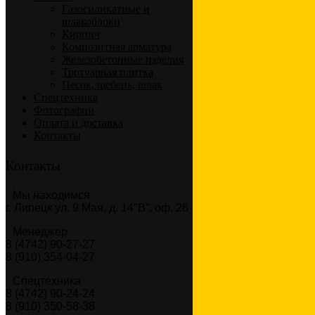
Газосиликатные и
шлакоблоки
Кирпич
Композитная арматура
Железобетонные изделия
Тротуарная плитка
Песок, щебень, шлак
Спецтехника
Фотографии
Оплата и доставка
Контакты
Контакты
Мы находимся
г. Липецк ул. 9 Мая, д. 14″В”, оф. 28
Менеджер
8 (4742) 90-27-27
8 (910) 354-04-27
Спецтехника
8 (4742) 90-24-24
8 (910) 350-58-38