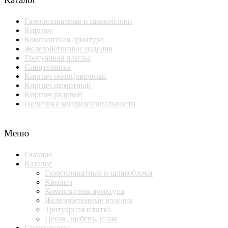
Газосиликатные и шлакоблоки
Кирпич
Композитная арматура
Железобетонные изделия
Тротуарная плитка
Спецтехника
Кирпич облицовочный
Кирпич шамотный
Кирпич рядовой
Политика конфиденциальности
Меню
Главная
Каталог
Газосиликатные и шлакоблоки
Кирпич
Композитная арматура
Железобетонные изделия
Тротуарная плитка
Песок, щебень, шлак
Спецтехника