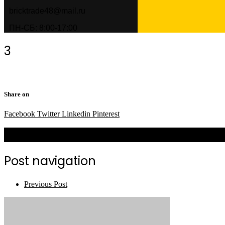
bricktrade48@mail.ru
ПН-СБ: 8:00-17:00
3
Share on
Facebook
Twitter
Linkedin
Pinterest
Related Posts
Post navigation
Previous Post