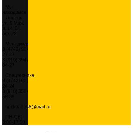
Мы
находимся
г. Липецк
ул. 9 Мая,
д. 14″В”,
оф. 28
Менеджер
8 (4742) 90-
27-27
8 (910) 354-
04-27
Спецтехника
8 (4742) 90-
24-24
8 (910) 350-
58-38
bricktrade48@mail.ru
ПН-СБ:
8:00-17:00