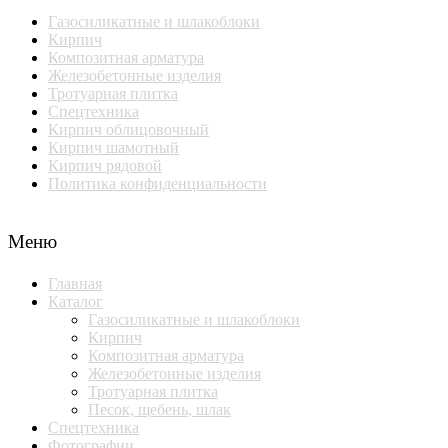
Газосиликатные и шлакоблоки
Кирпич
Композитная арматура
Железобетонные изделия
Тротуарная плитка
Спецтехника
Кирпич облицовочный
Кирпич шамотный
Кирпич рядовой
Политика конфиденциальности
Меню
Главная
Каталог
Газосиликатные и шлакоблоки
Кирпич
Композитная арматура
Железобетонные изделия
Тротуарная плитка
Песок, щебень, шлак
Спецтехника
Фотографии