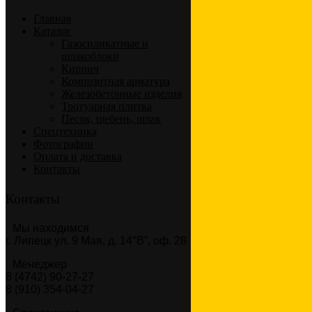
Главная
Каталог
Газосиликатные и
шлакоблоки
Кирпич
Композитная арматура
Железобетонные изделия
Тротуарная плитка
Песок, щебень, шлак
Спецтехника
Фотографии
Оплата и доставка
Контакты
Контакты
Мы находимся
г. Липецк ул. 9 Мая, д. 14″В”, оф. 28
Менеджер
8 (4742) 90-27-27
8 (910) 354-04-27