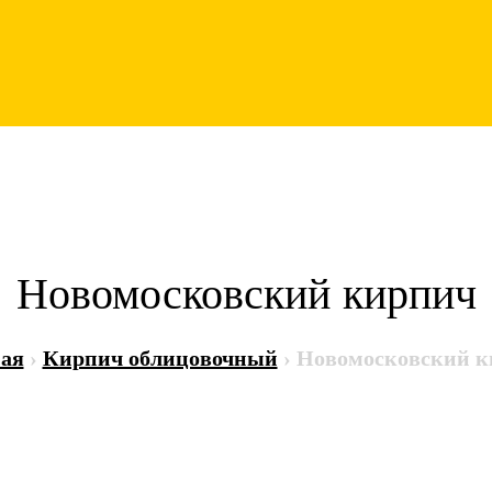
Новомосковский кирпич
ая
›
Кирпич облицовочный
›
Новомосковский к