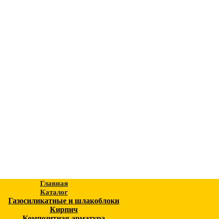
Главная
Каталог
Газосиликатные и шлакоблоки
Кирпич
Композитная арматура