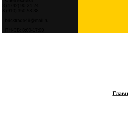
Спецтехника
8 (4742) 90-24-24
8 (910) 350-58-38
bricktrade48@mail.ru
ПН-СБ: 8:00-17:00
Главн